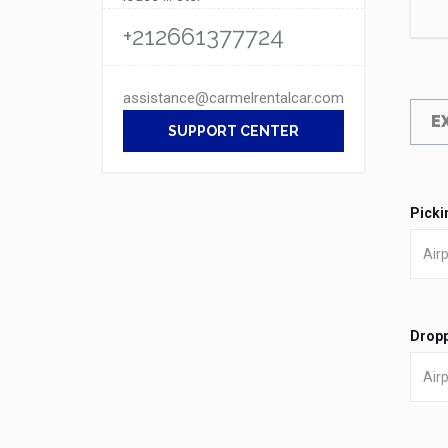
+212661377724
assistance@carmelrentalcar.com
E
SUPPORT CENTER
Picki
Dropp