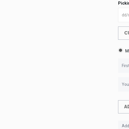
Picki
C
M
A