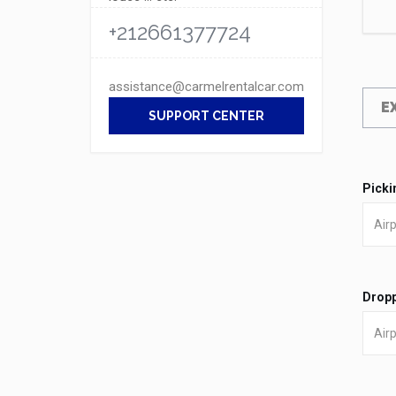
+212661377724
assistance@carmelrentalcar.com
E
SUPPORT CENTER
Picki
Dropp