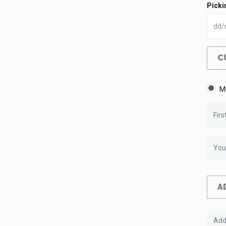
Picki
C
M
A