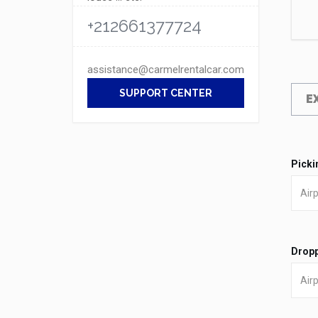
+212661377724
assistance@carmelrentalcar.com
SUPPORT CENTER
E
Picki
Dropp