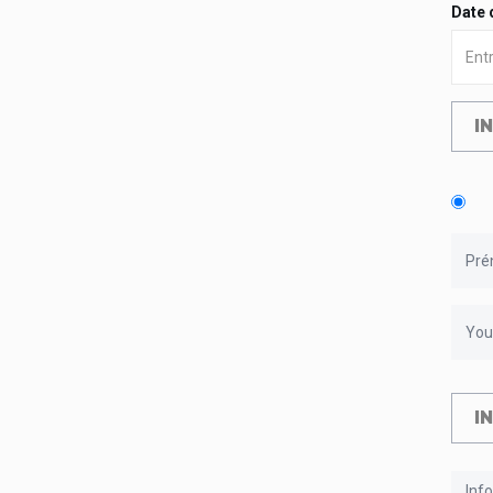
Date 
I
I