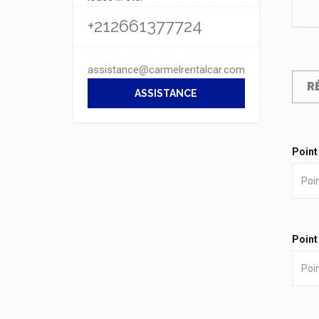
+212661377724
assistance@carmelrentalcar.com
R
ASSISTANCE
Point
Point